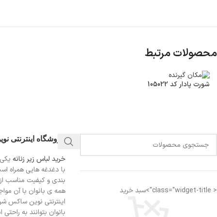
محصولات مرتبط
شورت پادار کد 105022
فروشگاه اینترنتی نو
خرید لباس زیر زنانه
یکی 
با دغدغه هایی همراه اس
بندی و کیفیت مناسب از
< class="widget-title">سبد خرید
همه ی بانوان با آن مواجه
اینترنتی نوین ساکس شرای
بانوان بتوانند به راحتی 