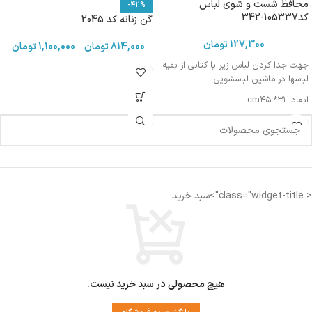
محافظ شست و شوی لباس
-42%
کد105337-342
گن زنانه کد 2045
127,300
تومان
814,000
تومان
–
1,100,000
تومان
جهت جدا کردن لباس زیر یا کتانی از بقیه
لباسها در ماشین لباسشویی
ابعاد: cm۴۵ *۳۱
< class="widget-title">سبد خرید
هیچ محصولی در سبد خرید نیست.