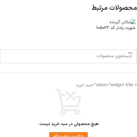
محصولات مرتبط
شورت پادار کد 105022
< class="widget-title">سبد خرید
هیچ محصولی در سبد خرید نیست.
بازگشت به فروشگاه