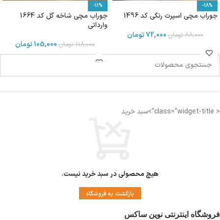
-11%
-18%
جوراب مچی اسپرت رنگی کد 1496
جوراب مچی شاخه گل کد 1664
وارداتی
72,000
تومان
88,000
تومان
105,000
تومان
118,000
تومان
< class="widget-title">سبد خرید
هیچ محصولی در سبد خرید نیست.
بازگشت به فروشگاه
فروشگاه اینترنتی نوین ساکس