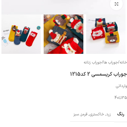
بزرگنمایی تصویر
خانه
/
جوراب ها
/
جوراب زنانه
جوراب کریسمسی 2 کد1215
وارداتی
35تا40
رنگ
زرد
,
خاکستری
,
قرمز
,
سبز