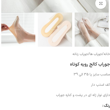
بزرگنمایی تصویر
خانه
/
جوراب ها
/
جوراب زنانه
جوراب کالج رویه کوتاه
مناسب سایز پا 35 الی 39
کف استپ دار
دارای نوار ژله ای در پشت و کناره جوراب
رنگ