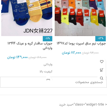
-11%
-13%
جوراب نیم ساق اسپرت پوما کد1497
جوراب ساقدار گربه و عینک 1344
وارداتی
82,000
تومان
94,000
تومان
149,000
تومان
168,000
تومان
وارداتی
کیفیت بالا
< class="widget-title">سبد خرید