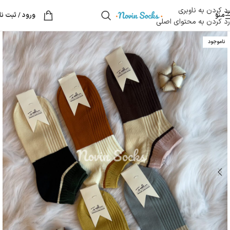
رد کردن به ناوبری
منو
ورود / ثبت نا
رد کردن به محتوای اصلی
ناموجود