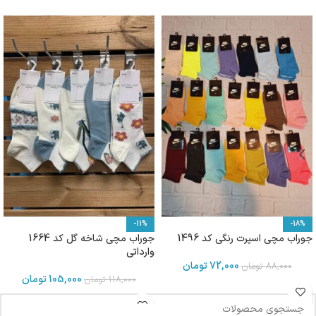
-11%
-18%
جوراب مچی اسپرت رنگی کد 1496
جوراب مچی شاخه گل کد 1664
وارداتی
72,000
تومان
88,000
تومان
105,000
تومان
118,000
تومان