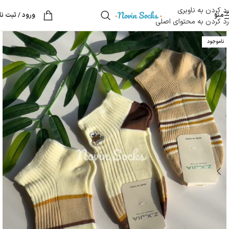
رد کردن به ناوبری
منو
ورود / ثبت نا
رد کردن به محتوای اصلی
ناموجود