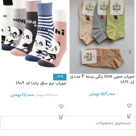
جوراب مچی love رنگی بسته 4 عددی
-13%
کد 1861
جوراب نیم ساق پاندا کد 1809
159,000
تومان
111,000
تومان
128,000
تومان