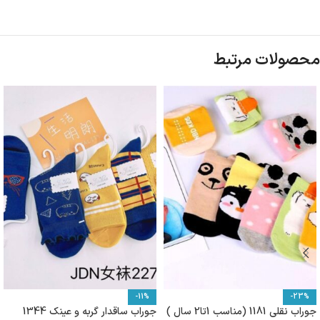
محصولات مرتبط
-11%
-23%
جوراب نقلی 1181 (مناسب 1تا2 سال )
جوراب ساقدار گربه و عینک 1344