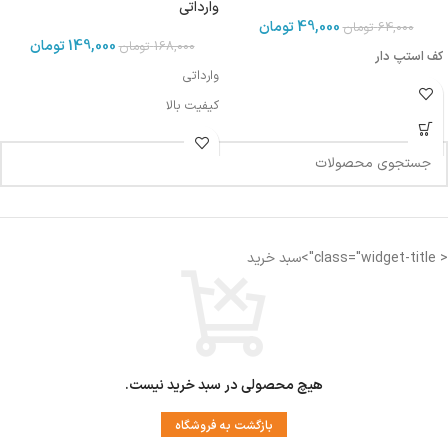
وارداتی
49,000
تومان
64,000
تومان
149,000
تومان
168,000
تومان
کف استپ دار
وارداتی
کیفیت بالا
< class="widget-title">سبد خرید
هیچ محصولی در سبد خرید نیست.
بازگشت به فروشگاه