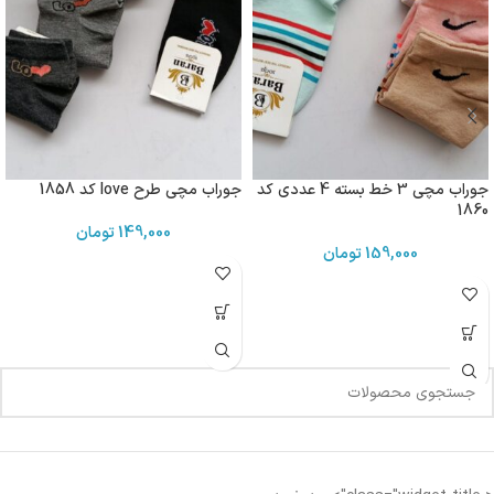
جوراب مچی 3 خط بسته 4 عددی کد
جوراب مچی طرح love کد 1858
1860
149,000
تومان
159,000
تومان