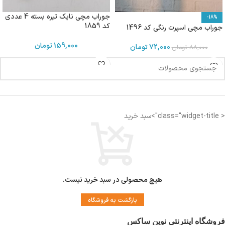
جوراب مچی نایک تیره بسته 4 عددی
-18%
کد 1859
جوراب مچی اسپرت رنگی کد 1496
159,000
تومان
72,000
تومان
88,000
تومان
< class="widget-title">سبد خرید
هیچ محصولی در سبد خرید نیست.
بازگشت به فروشگاه
فروشگاه اینترنتی نوین ساکس