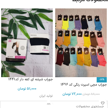
جوراب شیشه ای کفه دار کد1441
-18%
جوراب مچی اسپرت رنگی کد 1496
51,000
تومان
72,000
تومان
88,000
تومان
تولید ایران