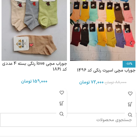
جوراب مچی love رنگی بسته 4 عددی
-18%
کد 1861
جوراب مچی اسپرت رنگی کد 1496
159,000
تومان
72,000
تومان
88,000
تومان