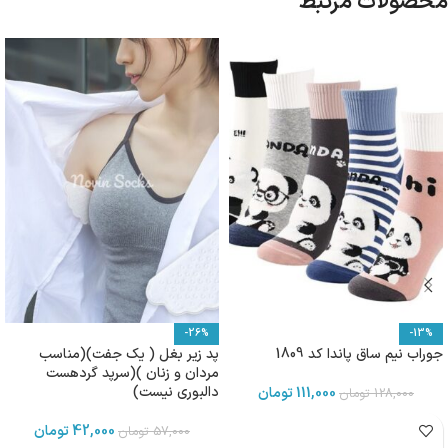
محصولات مرتبط
-26%
-13%
جوراب نیم ساق پاندا کد 1809
پد زیر بغل ( یک جفت)(مناسب
مردان و زنان )(سرپد گردهست
دالبوری نیست)
111,000
تومان
128,000
تومان
42,000
تومان
57,000
تومان