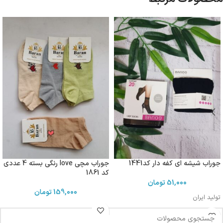
جوراب شیشه ای کفه دار کد1441
جوراب مچی love رنگی بسته 4 عددی
کد 1861
51,000
تومان
159,000
تومان
تولید ایران