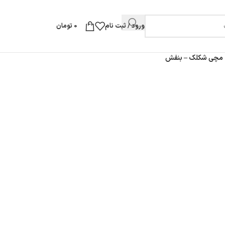
ورود / ثبت نام
0
تومان
 مچی شکلک – بنفش