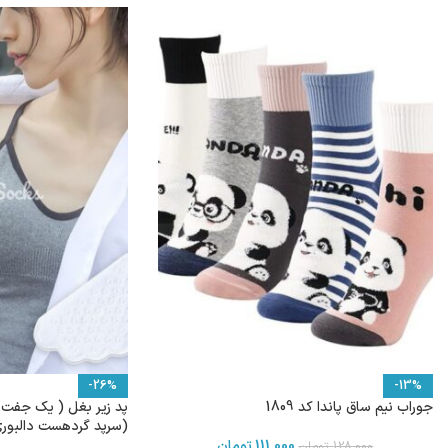
-26%
-13%
جوراب نیم ساق پاندا کد 1809
پد زیر بغل ( یک جفت)
(سرپد گردهست دالبور
111,000
تومان
128,000
تومان