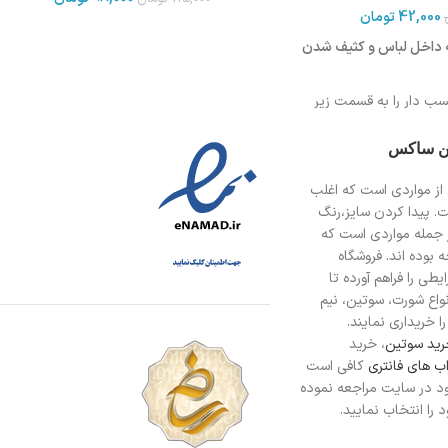
42,000
تومان
ه داخل لباس و کثیف شدن
ب دار را به قسمت زیر
ین ساکس
فاده ویدیو زیر را مشاهده
از مواردی است
که اغلب
ت. پیدا کردن سایز،رنگ
 جمله مواردی است که
ها و آقایان
 بوده اند. فروشگاه
طی را فراهم آورده تا
انواع شورت، سوتین، نیم
ا خریداری نمایند.
ید سوتین
، خرید
ب های فانتری
کافی است
د در سایت مراجعه نموده
را انتخاب نمایید.