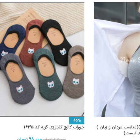
-15%
(مناسب مردان و زنان )
جوراب کالج گلدوزی گربه کد 1635
ی نیست)
98,000
تومان
115,000
تومان