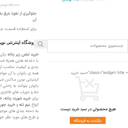
57,000
تومان
جلوگیری از نفوذ عرق ب
آن
برای استفاده قسمت چس
بغل لباس بچسبانید
فروشگاه اینترنتی نو
برای آشنایی با شیوه است
کنید
خرید لباس زیر زنانه
یکی 
با دغدغه هایی همراه اس
بندی و کیفیت مناسب از
قابل استفاده برای خانم 
< class="widget-title">سبد خرید
همه ی بانوان با آن مواجه
اینترنتی نوین ساکس شرای
بانوان بتوانند به راحتی 
تنه و جوراب های فانتزی ر
برای
خرید شورت زنانه،
خر
انواع
نیم تنه
و
خرید جورا
هیچ محصولی در سبد خرید نیست.
به دسته بندی های موجو
و طرح های مورد نظر خود 
بازگشت به فروشگاه