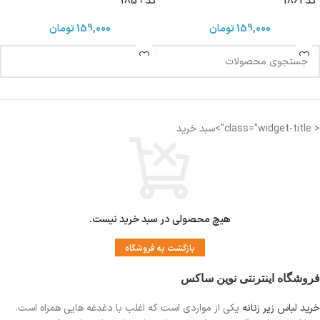
کد 1861
کد 1859
159,000
تومان
159,000
تومان
< class="widget-title">سبد خرید
هیچ محصولی در سبد خرید نیست.
بازگشت به فروشگاه
فروشگاه اینترنتی نوین ساکس
خرید لباس زیر زنانه
یکی از مواردی است
که اغلب با دغدغه هایی همراه است.