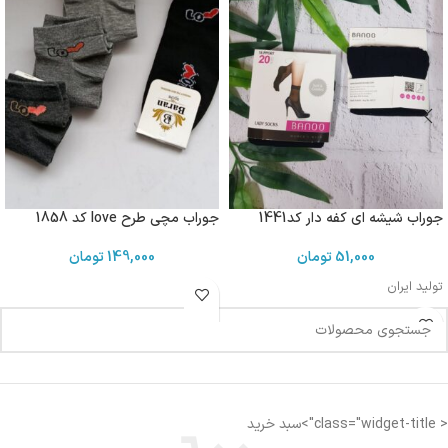
جوراب شیشه ای کفه دار کد1441
جوراب مچی طرح love کد 1858
51,000
تومان
149,000
تومان
تولید ایران
< class="widget-title">سبد خرید