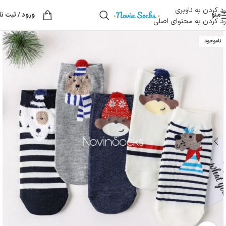
رد کردن به ناوبری
منو
ورود / ثبت نا
رد کردن به محتوای اصلی
ناموجود