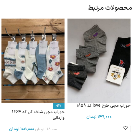
محصولات مرتبط
جوراب مچی طرح love کد 1858
-11%
جوراب مچی شاخه گل کد 1664
149,000
تومان
وارداتی
105,000
تومان
118,000
تومان