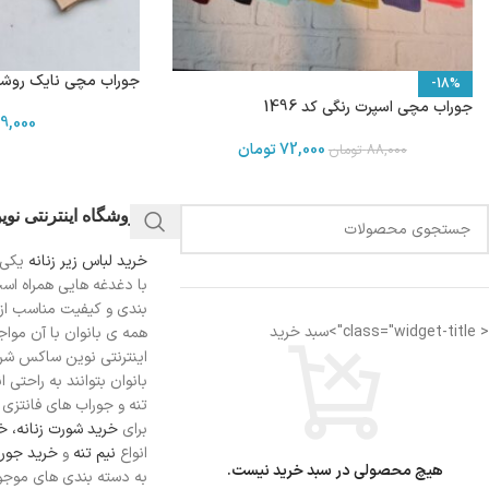
جوراب مچی نایک روشن بسته 4 عد
-18%
جوراب مچی اسپرت رنگی کد 1496
9,000
72,000
تومان
88,000
تومان
فروشگاه اینترنتی نو
خرید لباس زیر زنانه
یکی 
با دغدغه هایی همراه اس
بندی و کیفیت مناسب از
< class="widget-title">سبد خرید
همه ی بانوان با آن مواجه
اینترنتی نوین ساکس شرای
بانوان بتوانند به راحتی 
تنه و جوراب های فانتزی ر
برای
خرید شورت زنانه،
خر
انواع
نیم تنه
و
خرید جورا
هیچ محصولی در سبد خرید نیست.
به دسته بندی های موجو