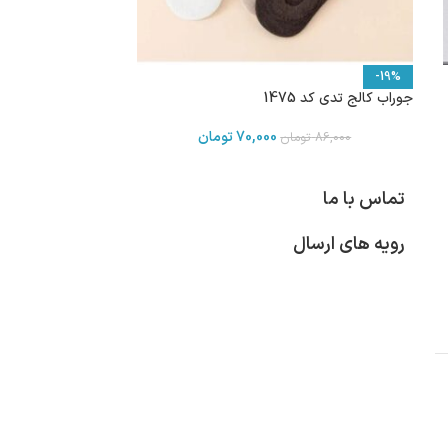
-19%
جوراب کالج تدی کد 1475
70,000
تومان
86,000
تومان
تماس با ما
رویه های ارسال