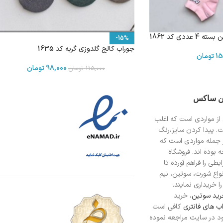
دی کد 1862
-15%
جوراب کالج گلدوزی گربه کد 1635
15
تومان
98,000
تومان
115,000
تومان
ین ساکس
از مواردی است
که اغلب
ت. پیدا کردن سایز،رنگ
 جمله مواردی است که
 بوده اند. فروشگاه
طی را فراهم آورده تا
انواع شورت، سوتین، نیم
ا خریداری نمایند.
ید سوتین
، خرید
ب های فانتری
کافی است
د در سایت مراجعه نموده