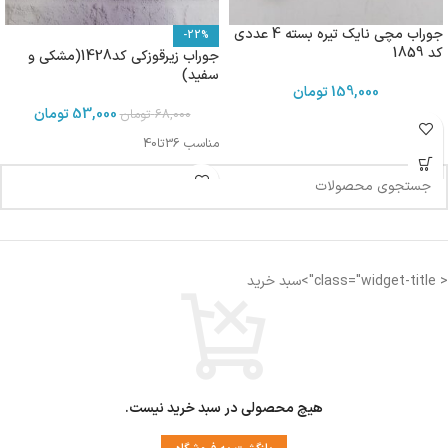
جوراب مچی نایک تیره بسته 4 عددی
-22%
کد 1859
جوراب زیرقوزکی کد1428(مشکی و
سفید)
159,000
تومان
53,000
تومان
68,000
تومان
مناسب 36تا40
< class="widget-title">سبد خرید
هیچ محصولی در سبد خرید نیست.