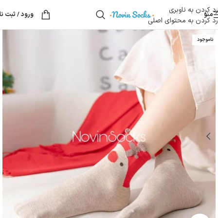
رد کردن به ناوبری
منو
ورود / ثبت نا
رد کردن به محتوای اصلی
ناموجود