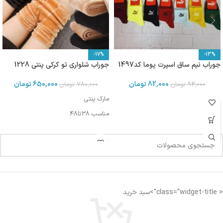
-17%
-13%
جوراب نیم ساق اسپرت پوما کد1497
جوراب شلواری تو کرکی پنتی 1228
82,000
تومان
650,000
تومان
94,000
تومان
780,000
تومان
مارک پنتی
مناسب 38تا48
< class="widget-title">سبد خرید