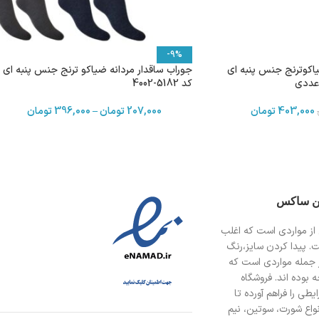
-9%
یاکوترنج جنس پنبه ای
جوراب ساقدار مردانه ضیاکو ترنج جنس پنبه ای
کد 5182-4002
403,000
تومان
207,000
تومان
–
396,000
تومان
ین ساکس
از مواردی است
که اغلب
ت. پیدا کردن سایز،رنگ
 جمله مواردی است که
 بوده اند. فروشگاه
طی را فراهم آورده تا
انواع شورت، سوتین، نیم