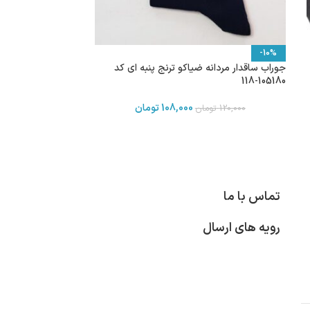
-10%
جوراب ساقدار مردانه ضیاکو ترنج پنبه ای کد
105180-118
108,000
تومان
120,000
تومان
تماس با ما
رویه های ارسال