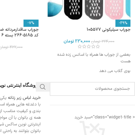
-7%
-29%
جوراب سیلیکونی 105577
جوراب ساقدارمردانه ض
کد 5185-266 بسته 6 عددی
230,000
تومان
324,000
تومان
432,000
تومان
بعضی از جوراب ها همراه با اسانس زده شده
هست
بوی گلاب می دهد
فروشگاه اینترنتی نو
خرید لباس زیر زنانه
یکی 
با دغدغه هایی همراه اس
بندی و کیفیت مناسب از
< class="widget-title">سبد خرید
همه ی بانوان با آن مواجه
اینترنتی نوین ساکس شرای
بانوان بتوانند به راحتی 