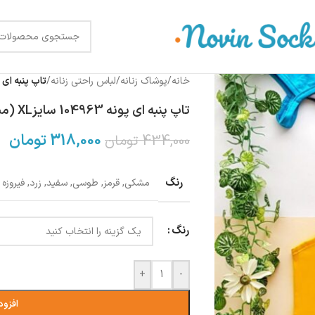
خانه
/
پوشاک زنانه
/
لباس راحتی زنانه
/
تاپ پنبه ای پونه 104963 سایزXL 
تاپ پنبه ای پونه 104963 سایزXL (مناسب 36,38)
318,000
تومان
434,000
تومان
رنگ
مشکی
,
قرمز
,
طوسی
,
سفید
,
زرد
,
فیروزه 
رنگ
+
-
افزود