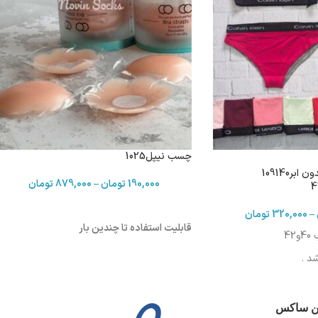
چسب نیپل1025
ست نیم تنه و شورت بدون ابر109140
190,000
تومان
–
879,000
تومان
–
320,000
تومان
قابلیت استفاده تا چندین بار
4
د .
7 سانت
ین ساکس