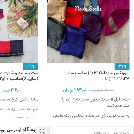
-21%
-27%
شورتکس سودا 104920 (مناسب سایز
34.36.38) L
(سایزXL)مناسب 40و42
294,000
تومان
216,000
تومان
403,000
تومان
حتما قبل از خرید جدول سایز بندی زیر را
سایز ایکس لارج مناسب 40و2
مشاهده کنید
نیم تنه بدون پد می باش
به علت نورپردازی در هنگام عکاسی رنگ واقعی
طول کمر33 سانت
محصول ممکن است کمی روشن تر یا تیره تر
دورتادورکمر درحالت کشیده 4
باشد
فروشگاه اینترنتی نو