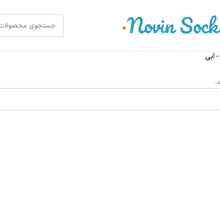
- آبی
.